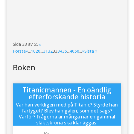
som vi ska komma att se upplösningen på i
kommande delar.
Sida 33 av 55
«
Första
«
...
10
20
...
31
32
33
34
35
...
40
50
...
»
Sista »
Boken
Titanicmannen - En oändlig
efterforskande historia
Var han verkligen med på Titanic? Styrde han
fartyget? Blev han galen, som det sägs?
Varför? Frågorna är många när en gammal
släktskröna ska klarläggas.
Kr