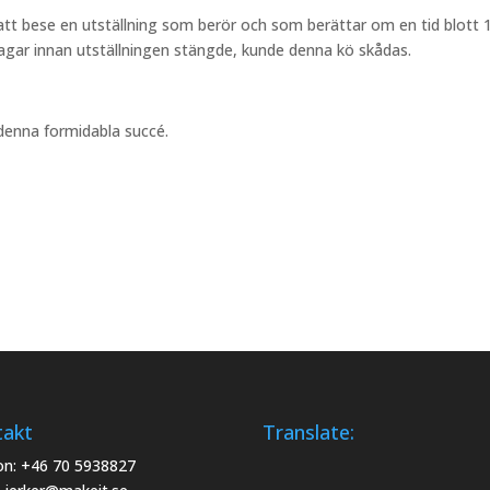
 att bese en utställning som berör och som berättar om en tid blott 
gar innan utställningen stängde, kunde denna kö skådas.
 denna formidabla succé.
takt
Translate:
on: +46 70 5938827