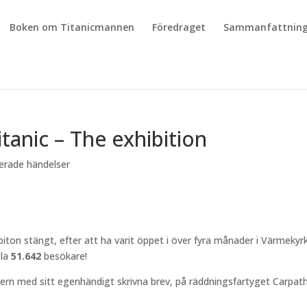
Boken om Titanicmannen
Föredraget
Sammanfattning
tanic – The exhibition
terade händelser
biton stängt, efter att ha varit öppet i över fyra månader i Värmekyrk
ela
51.642
besökare!
tern med sitt egenhändigt skrivna brev, på räddningsfartyget Carpat