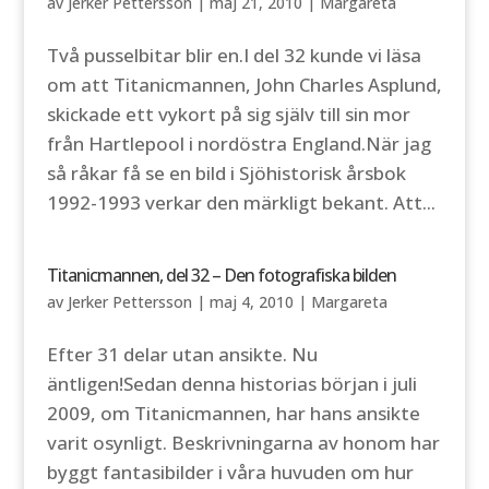
av
Jerker Pettersson
|
maj 21, 2010
|
Margareta
Två pusselbitar blir en.I del 32 kunde vi läsa
om att Titanicmannen, John Charles Asplund,
skickade ett vykort på sig själv till sin mor
från Hartlepool i nordöstra England.När jag
så råkar få se en bild i Sjöhistorisk årsbok
1992-1993 verkar den märkligt bekant. Att...
Titanicmannen, del 32 – Den fotografiska bilden
av
Jerker Pettersson
|
maj 4, 2010
|
Margareta
Efter 31 delar utan ansikte. Nu
äntligen!Sedan denna historias början i juli
2009, om Titanicmannen, har hans ansikte
varit osynligt. Beskrivningarna av honom har
byggt fantasibilder i våra huvuden om hur