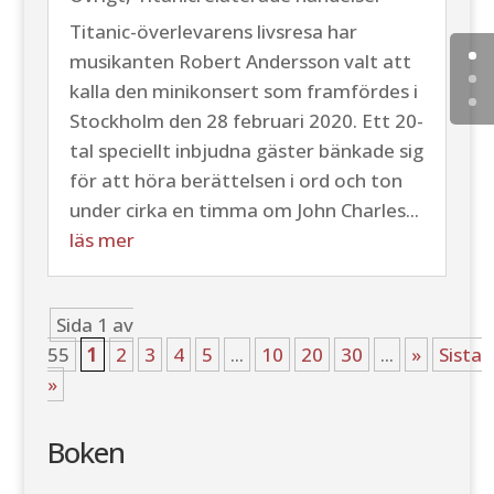
Titanic-överlevarens livsresa har
musikanten Robert Andersson valt att
kalla den minikonsert som framfördes i
Stockholm den 28 februari 2020. Ett 20-
tal speciellt inbjudna gäster bänkade sig
för att höra berättelsen i ord och ton
under cirka en timma om John Charles...
läs mer
Sida 1 av
55
1
2
3
4
5
...
10
20
30
...
»
Sista
»
Boken