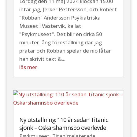
Lördag den 11 maj 2024 klockan 15.00
intar jag, Jerker Pettersson, och Robert
"Robban" Andersson Psykiatriska
Museet i Västervik, kallat
"Psykmuseet". Det blir en cirka 50
minuter lång föreställning där jag
pratar och Robban spelar de nio låtar
han skrivit text &...
läs mer
Ny utställning: 110 år sedan Titanic
sjönk – Oskarshamnsbo överlevde
Psykmuseet
,
Titanicrelaterade