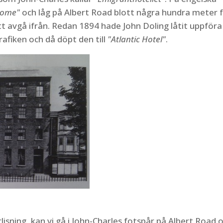
home"
och låg på Albert Road blott några hundra meter 
t avgå ifrån. Redan 1894 hade John Doling låtit uppföra
afiken och då döpt den till
"Atlantic Hotel"
.
rlisning, kan vi gå i John-Charles fotspår på Albert Road 