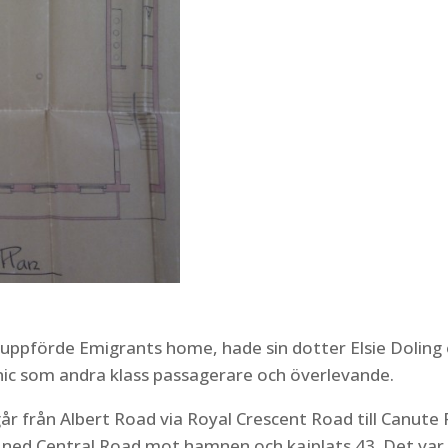
 uppförde Emigrants home, hade sin dotter Elsie Doling
nic som andra klass passagerare och överlevande.
går från Albert Road via Royal Crescent Road till Canute
 ned Central Road mot hamnen och kajplats 43. Det var