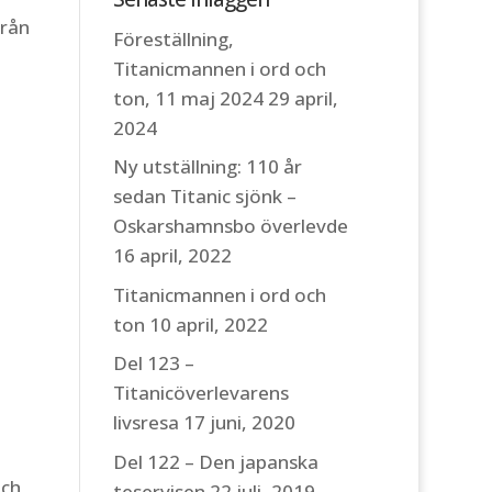
från
Föreställning,
Titanicmannen i ord och
ton, 11 maj 2024
29 april,
2024
Ny utställning: 110 år
sedan Titanic sjönk –
Oskarshamnsbo överlevde
16 april, 2022
Titanicmannen i ord och
ton
10 april, 2022
Del 123 –
Titanicöverlevarens
livsresa
17 juni, 2020
Del 122 – Den japanska
och
teservisen
22 juli, 2019