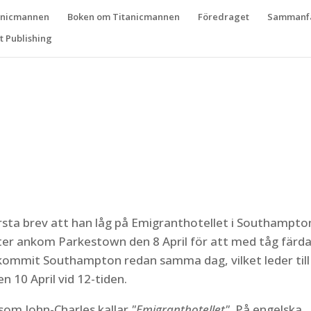
anicmannen
Boken om Titanicmannen
Föredraget
Sammanfa
 Publishing
första brev att han låg på Emigranthotellet i Southampton
er ankom Parkestown den 8 April för att med tåg färda
kommit Southampton redan samma dag, vilket leder till
 10 April vid 12-tiden.
 som John-Charles kallar
"Emigranthotellet"
. På engelska