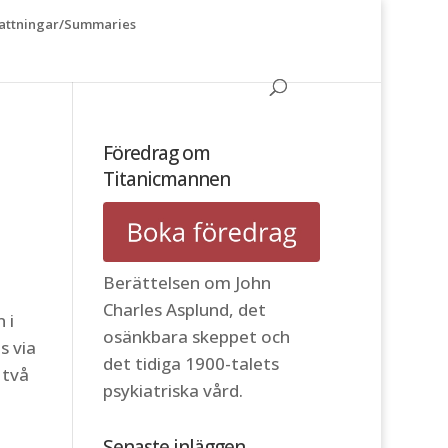
ttningar/Summaries
Föredrag om
Titanicmannen
Berättelsen om John
Charles Asplund, det
 i
osänkbara skeppet och
s via
det tidiga 1900-talets
 två
psykiatriska vård.
Senaste inläggen