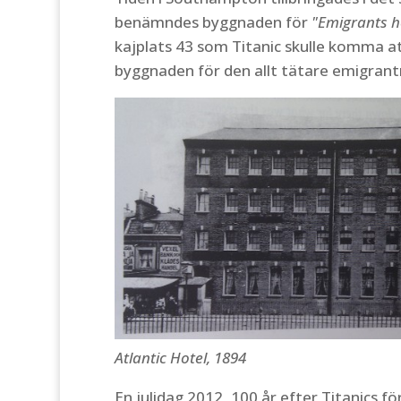
benämndes byggnaden för
"Emigrants 
kajplats 43 som Titanic skulle komma at
byggnaden för den allt tätare emigrantr
Atlantic Hotel, 1894
En julidag 2012, 100 år efter Titanics fö