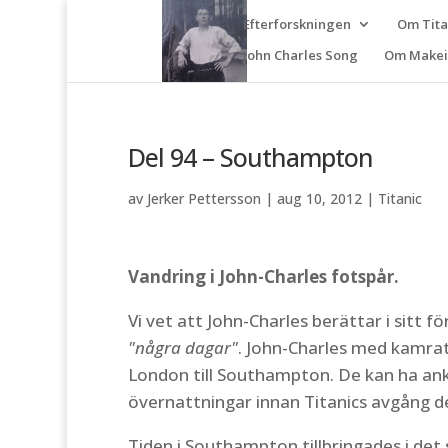
Efterforskningen
Om Tit
John Charles Song
Om Makeit
Del 94 – Southampton
av
Jerker Pettersson
|
aug 10, 2012
|
Titanic
Vandring i John-Charles fotspår.
Vi vet att John-Charles berättar i sitt 
"några dagar"
. John-Charles med kamrat
London till Southampton. De kan ha an
övernattningar innan Titanics avgång den
Tiden i Southampton tillbringades i det