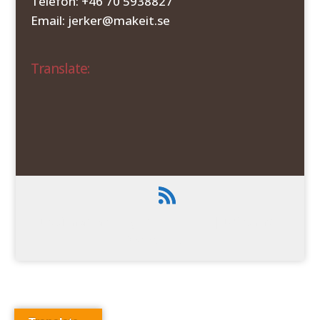
Telefon: +46 70 5938827
Email: jerker@makeit.se
Translate:
Designad av
Elegant Themes
| Drivs med
WordPress