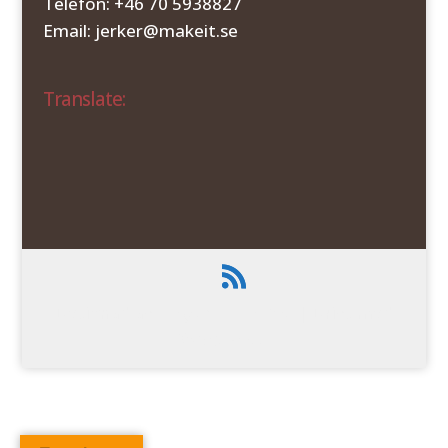
Telefon: +46 70 5938827
Email: jerker@makeit.se
Translate:
Designad av
Elegant Themes
| Drivs med
WordPress