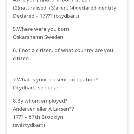
(2)naturalised, (3)alien, (4)declared identity
Declared – 17??? (otydbart)
5.Where were you born
Oskarshamn Sweden
6.If not a citizen, of what country are you
citizen
–
7.What is your present occupation?
Otydbart, se nedan
8.By whom employed?
Andersen eller A Larsen??
17?? – 67th Brooklyn
(svårtydbart)