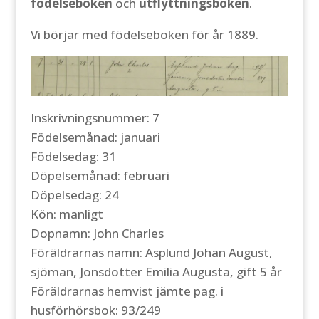
födelseboken
och
utflyttningsboken
.
Vi börjar med födelseboken för år 1889.
Inskrivningsnummer: 7
Födelsemånad: januari
Födelsedag: 31
Döpelsemånad: februari
Döpelsedag: 24
Kön: manligt
Dopnamn: John Charles
Föräldrarnas namn: Asplund Johan August,
sjöman, Jonsdotter Emilia Augusta, gift 5 år
Föräldrarnas hemvist jämte pag. i
husförhörsbok: 93/249