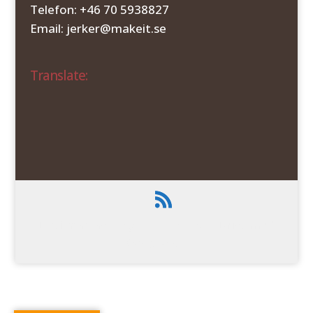
Telefon: +46 70 5938827
Email: jerker@makeit.se
Translate:
Designad av
Elegant Themes
| Drivs med
WordPress