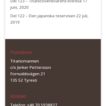
Del 123 – Titanicöverlevarens livsresa
17
juni, 2020
Del 122 – Den japanska teservisen
22 juli,
2019
Postadress
Titanicmannen
c/o Jerker Pettersson
Fornuddsvägen 21
135 52 Tyresö
Kontakt
Telefon: +46 70 5938827