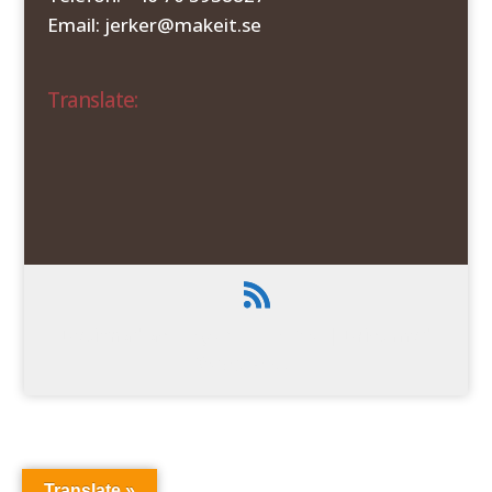
Email: jerker@makeit.se
Translate:
Designad av
Elegant Themes
| Drivs med
WordPress
Translate »