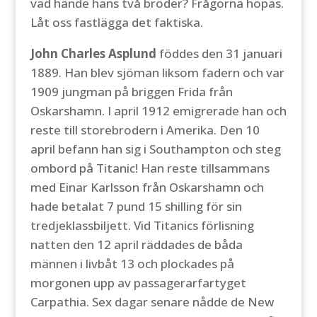
vad hände hans två bröder? Frågorna hopas.
Låt oss fastlägga det faktiska.
John Charles Asplund
föddes den 31 januari
1889. Han blev sjöman liksom fadern och var
1909 jungman på briggen Frida från
Oskarshamn. I april 1912 emigrerade han och
reste till storebrodern i Amerika. Den 10
april befann han sig i Southampton och steg
ombord på Titanic! Han reste tillsammans
med Einar Karlsson från Oskarshamn och
hade betalat 7 pund 15 shilling för sin
tredjeklassbiljett. Vid Titanics förlisning
natten den 12 april räddades de båda
männen i livbåt 13 och plockades på
morgonen upp av passagerarfartyget
Carpathia. Sex dagar senare nådde de New