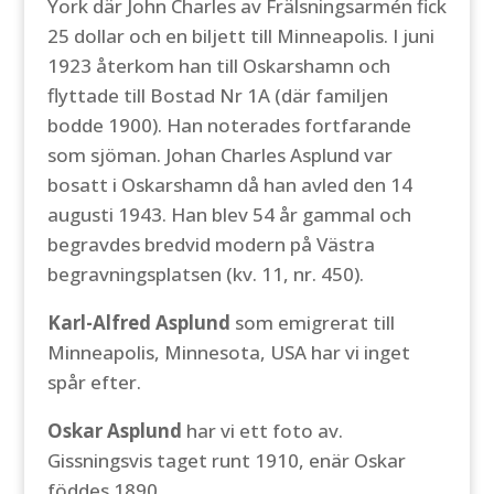
York där John Charles av Frälsningsarmén fick
25 dollar och en biljett till Minneapolis. I juni
1923 återkom han till Oskarshamn och
flyttade till Bostad Nr 1A (där familjen
bodde 1900). Han noterades fortfarande
som sjöman. Johan Charles Asplund var
bosatt i Oskarshamn då han avled den 14
augusti 1943. Han blev 54 år gammal och
begravdes bredvid modern på Västra
begravningsplatsen (kv. 11, nr. 450).
Karl-Alfred Asplund
som emigrerat till
Minneapolis, Minnesota, USA har vi inget
spår efter.
Oskar Asplund
har vi ett foto av.
Gissningsvis taget runt 1910, enär Oskar
föddes 1890.