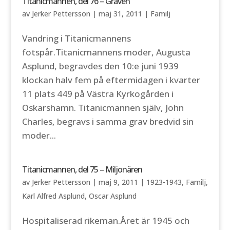
Titanicmannen, del 76 – Graven
av
Jerker Pettersson
|
maj 31, 2011
|
Familj
Vandring i Titanicmannens
fotspår.Titanicmannens moder, Augusta
Asplund, begravdes den 10:e juni 1939
klockan halv fem på eftermidagen i kvarter
11 plats 449 på Västra Kyrkogården i
Oskarshamn. Titanicmannen själv, John
Charles, begravs i samma grav bredvid sin
moder...
Titanicmannen, del 75 – Miljonären
av
Jerker Pettersson
|
maj 9, 2011
|
1923-1943
,
Familj
,
Karl Alfred Asplund
,
Oscar Asplund
Hospitaliserad rikeman.Året är 1945 och