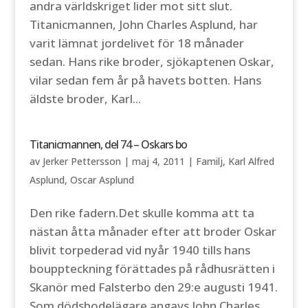
andra världskriget lider mot sitt slut.
Titanicmannen, John Charles Asplund, har
varit lämnat jordelivet för 18 månader
sedan. Hans rike broder, sjökaptenen Oskar,
vilar sedan fem år på havets botten. Hans
äldste broder, Karl...
Titanicmannen, del 74 – Oskars bo
av
Jerker Pettersson
|
maj 4, 2011
|
Familj
,
Karl Alfred
Asplund
,
Oscar Asplund
Den rike fadern.Det skulle komma att ta
nästan åtta månader efter att broder Oskar
blivit torpederad vid nyår 1940 tills hans
bouppteckning förättades på rådhusrätten i
Skanör med Falsterbo den 29:e augusti 1941.
Som dödsbodelägare angavs John Charles,